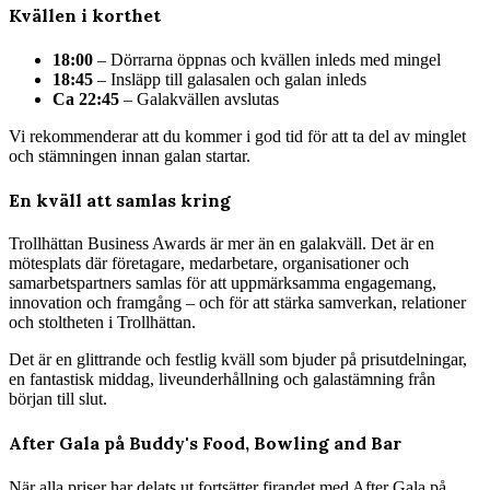
Kvällen i korthet
18:00
– Dörrarna öppnas och kvällen inleds med mingel
18:45
– Insläpp till galasalen och galan inleds
Ca 22:45
– Galakvällen avslutas
Vi rekommenderar att du kommer i god tid för att ta del av minglet
och stämningen innan galan startar.
En kväll att samlas kring
Trollhättan Business Awards är mer än en galakväll. Det är en
mötesplats där företagare, medarbetare, organisationer och
samarbetspartners samlas för att uppmärksamma engagemang,
innovation och framgång – och för att stärka samverkan, relationer
och stoltheten i Trollhättan.
Det är en glittrande och festlig kväll som bjuder på prisutdelningar,
en fantastisk middag, liveunderhållning och galastämning från
början till slut.
After Gala på Buddy's Food, Bowling and Bar
När alla priser har delats ut fortsätter firandet med After Gala på