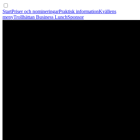
Start
Priser och nomineringar
Praktisk information
Kvällens
meny
Trollhättan Business Lunch
Sponsor